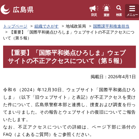
このページの本文へ
重要
防災
検索
メニュー
ペ
トップページ
組織でさがす
地域政策局
国際課平和推進担当
ー
【重要】「国際平和拠点ひろしま」ウェブサイトの不正アクセスにつ
ジ
いて（第５報）
の
先
【重要】「国際平和拠点ひろしま」ウェブ
頭
本
サイトの不正アクセスについて（第５報）
で
文
す
。
掲載日
2026年4月1日
令和６（2024）年12月30日、ウェブサイト「国際平和拠点ひろ
しま」（以下「旧ウェブサイト」と表記）が不正アクセスを受け
た件について、広島県警察本部と連携し、捜査および調査を行っ
てまいりました。その報告とウェブサイトの復旧についてご報告
いたします。
なお、不正アクセスについての詳細は、ページ下部に添付の
FAQ（よくあるご質問）をご参照ください。