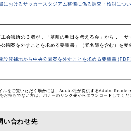
場におけるサッカースタジアム整備に係る調査・検討について 
商工会議所の３者が，「基町の明日を考える会」から，「サ
央公園案を外すことを求める要望書」（署名簿を含む）を受
設候補地から中央公園案を外すことを求める要望書 (PDF
イルをご覧いただく場合には、Adobe社が提供するAdobe Reade
eaderをお持ちでない方は、バナーのリンク先からダウンロードしてく
問い合わせ先