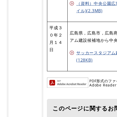
（資料）中央公園広
イル)(2.3MB)
平成３
広島県，広島市，広島
０年２
アム建設候補地から中
月１４
日
サッカースタジアム建
(128KB)
PDF形式のファ
Adobe R
このページに関するお