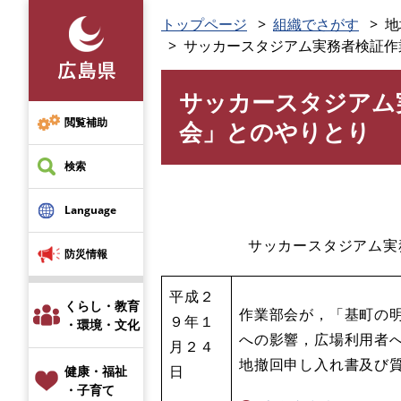
ペ
トップページ
組織でさがす
地
ー
サッカースタジアム実務者検証作
ジ
の
サッカースタジアム
先
本
頭
文
閲覧補助
会」とのやりとり
で
す
検索
。
Language
サッカースタジアム
防災情報
平成２
くらし・教育
作業部会が，「基町の
９年１
・環境・文化
への影響，広場利用者
月２４
地撤回申し入れ書及び
日
健康・福祉
・子育て