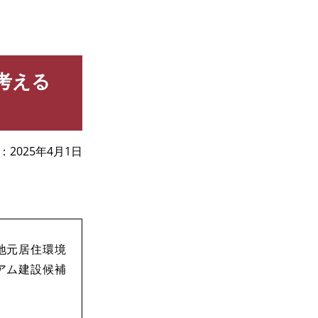
考える
2025年4月1日
とり
地元居住環境
アム建設候補