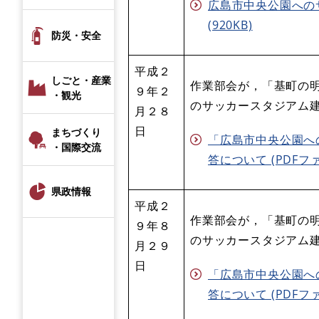
広島市中央公園への
(920KB)
防災・安全
平成２
しごと・産業
作業部会が，「基町の
９年２
・観光
のサッカースタジアム
月２８
日
まちづくり
「広島市中央公園へ
・国際交流
答について (PDFファイ
県政情報
平成２
作業部会が，「基町の
９年８
のサッカースタジアム
月２９
日
「広島市中央公園へ
答について (PDFファイ