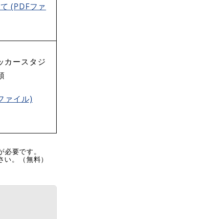
(PDFファ
ッカースタジ
領
ファイル)
rが必要です。
ださい。（無料）