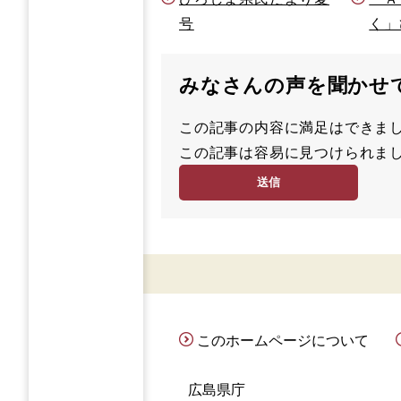
号
く」
みなさんの声を聞かせ
この記事の内容に満足はでき
満
この記事は容易に見つけられ
足
容
度
易
度
このホームページについて
広島県庁