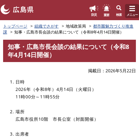
このページの本文へ
重要
防災
検索
メニュー
ペ
トップページ
組織でさがす
地域政策局
都市圏魅力づくり推進
ー
課
知事・広島市長会談の結果について（令和8年4月14日開催）
ジ
の
知事・広島市長会談の結果について（令和8
先
本
年4月14日開催）
頭
文
で
す
掲載日
2026年5月22日
。
日時
2026年（令和8年）4月14日（火曜日）
11時00分～11時55分
場所
広島市役所10階 市長公室（対面開催）
出席者