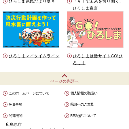
ひろしま県民だより夏号
「ＡＩで未来を切り開く」
ひろしま宣言
ひろしまマイタイムライン
ひろしま就活サイトGO!ひ
ろしま
ページの先頭へ
このホームページについて
個人情報の取扱い
免責事項
県政へのご意見
関連機関
RSS配信について
広島県庁