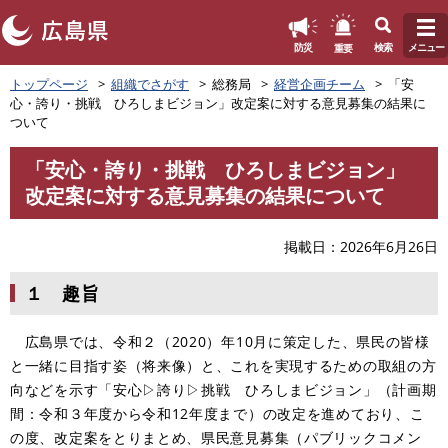
このページの本文へ
重要
防災
検索
メニュー
ペ
トップページ
組織でさがす
総務局
経営企画チーム
「安
ー
心・誇り・挑戦 ひろしまビジョン」改定案に対する意見募集の結果に
ジ
ついて
の
先
「安心・誇り・挑戦 ひろしまビジョン」
頭
本
改定案に対する意見募集の結果について
で
文
す
。
掲載日
2026年6月26日
１ 趣旨
広島県では、令和２（2020）年10月に策定した、県民の皆様
と一緒に目指す姿（将来像）と、これを実現するための取組の方
向などを示す「安心▷誇り▷挑戦 ひろしまビジョン」（計画期
間：令和３年度から令和12年度まで）の改定を進めており、こ
の度、改定案をとりまとめ、県民意見募集（パブリックコメン