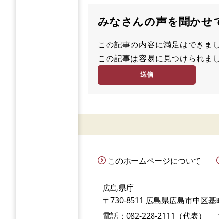
みなさんの声を聞かせ
この記事の内容に満足はでき
満
この記事は容易に見つけられ
足
容
度
易
度
このホームページについて
広島県庁
〒730-8511 広島県広島市中区基町
電話：082-228-2111（代表）