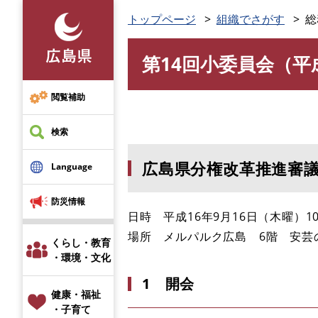
ペ
トップページ
組織でさがす
総
ー
ジ
第14回小委員会（平成
の
本
先
文
頭
閲覧補助
で
す
検索
。
広島県分権改革推進審
Language
防災情報
日時 平成16年9月16日（木曜）1
場所 メルパルク広島 6階 安芸
くらし・教育
・環境・文化
1 開会
健康・福祉
・子育て