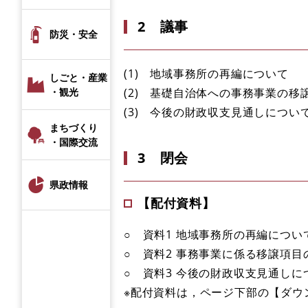
2 議事
防災・安全
(1) 地域事務所の再編について
しごと・産業
(2) 基礎自治体への事務事業の移
・観光
(3) 今後の財政収支見通しについ
まちづくり
・国際交流
3 閉会
県政情報
【配付資料】
○ 資料1 地域事務所の再編につい
○ 資料2 事務事業に係る移譲項
○ 資料3 今後の財政収支見通しに
※配付資料は，ページ下部の【ダウ