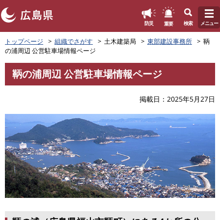
このページの本文へ
重要
防災
検索
メニュー
ペ
トップページ
組織でさがす
土木建築局
東部建設事務所
鞆
ー
の浦周辺 公営駐車場情報ページ
ジ
の
鞆の浦周辺 公営駐車場情報ページ
先
本
頭
文
で
掲載日
2025年5月27日
す
。