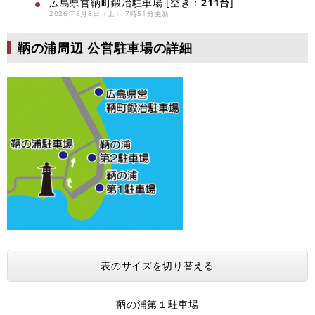
広島県営鞆町鍛冶駐車場 [空き：
211台
]
2026年8月8日（土） 7時51分更新
鞆の浦周辺 公営駐車場の詳細
表のサイズを切り替える
鞆の浦第１駐車場