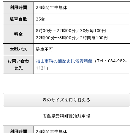
利用時間
24時間年中無休
駐車台数
25台
​8時00分～22時00分／30分毎100円
料金
22時00分〜8時00分／2時間毎100円
大型バス
駐車不可
お問い合わ
福山市鞆の浦歴史民俗資料館
（Tel：084-982-
せ先
1121）
表のサイズを切り替える
広島県営鞆町鍛冶駐車場
利用時間
24時間年中無休