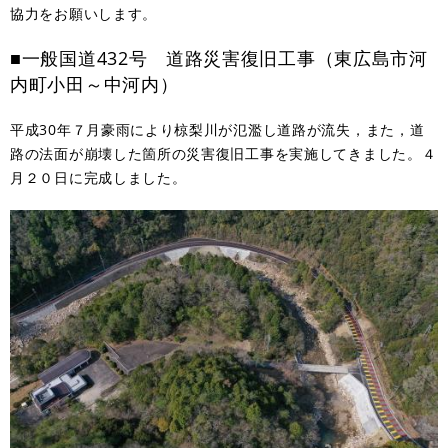
協力をお願いします。
■一般国道432号 道路災害復旧工事（東広島市河
内町小田～中河内）
平成30年７月豪雨により椋梨川が氾濫し道路が流失，また，道
路の法面が崩壊した箇所の災害復旧工事を実施してきました。４
月２０日に完成しました。