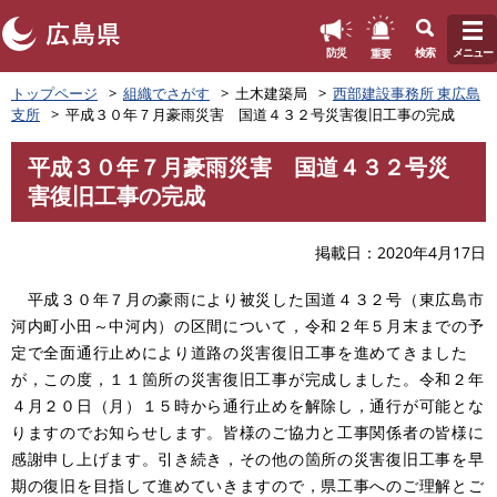
このページの本文へ
重要
防災
検索
メニュー
ペ
トップページ
組織でさがす
土木建築局
西部建設事務所 東広島
ー
支所
平成３０年７月豪雨災害 国道４３２号災害復旧工事の完成
ジ
の
平成３０年７月豪雨災害 国道４３２号災
先
本
害復旧工事の完成
頭
文
で
す
掲載日
2020年4月17日
。
平成３０年７月の豪雨により被災した国道４３２号（東広島市
河内町小田～中河内）の区間について，令和２年５月末までの予
定で全面通行止めにより道路の災害復旧工事を進めてきました
が，この度，１１箇所の災害復旧工事が完成しました。令和２年
４月２０日（月）１５時から通行止めを解除し，通行が可能とな
りますのでお知らせします。皆様のご協力と工事関係者の皆様に
感謝申し上げます。引き続き，その他の箇所の災害復旧工事を早
期の復旧を目指して進めていきますので，県工事へのご理解とご