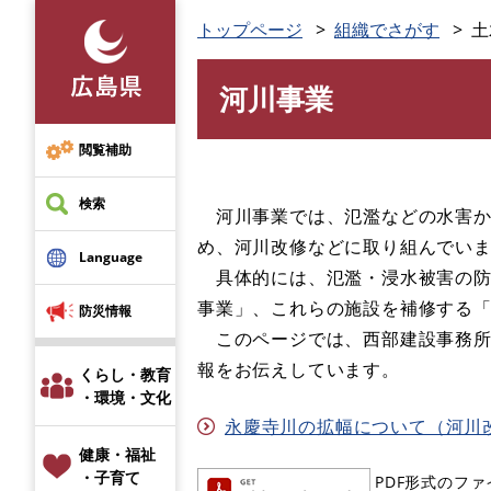
ペ
トップページ
組織でさがす
土
ー
ジ
河川事業
の
本
先
文
頭
閲覧補助
で
す
検索
河川事業では、氾濫などの水害か
。
め、河川改修などに取り組んでい
Language
具体的には、氾濫・浸水被害の防
事業」、これらの施設を補修する
防災情報
このページでは、西部建設事務所
報をお伝えしています。
くらし・教育
・環境・文化
永慶寺川の拡幅について（河川改修事
健康・福祉
・子育て
PDF形式のファ