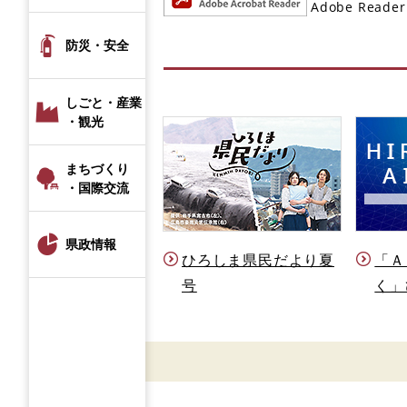
Adobe R
防災・安全
しごと・産業
・観光
まちづくり
・国際交流
県政情報
ひろしま県民だより夏
「Ａ
号
く」