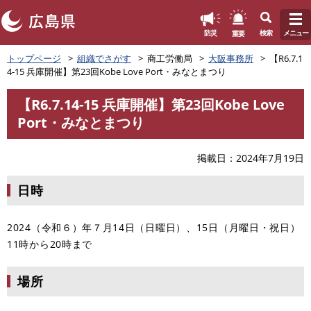
このページの本文へ
重要
防災
検索
メニュー
ペ
トップページ
組織でさがす
商工労働局
大阪事務所
【R6.7.1
ー
4-15 兵庫開催】第23回Kobe Love Port・みなとまつり
ジ
の
【R6.7.14-15 兵庫開催】第23回Kobe Love
先
本
Port・みなとまつり
頭
文
で
す
掲載日
2024年7月19日
。
日時
2024（令和６）年７月14日（日曜日）、15日（月曜日・祝日）
11時から20時まで
場所