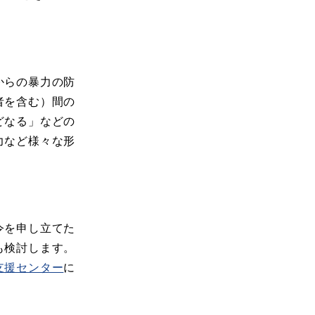
。
からの暴力の防
者を含む）間の
どなる」などの
力など様々な形
令を申し立てた
も検討します。
支援センター
に