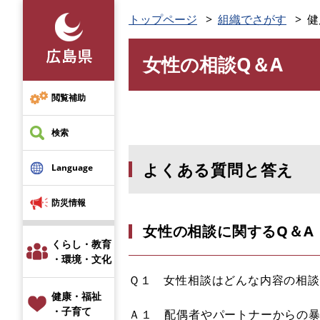
ペ
トップページ
組織でさがす
健
ー
ジ
女性の相談Q＆A
の
本
先
文
頭
閲覧補助
で
す
検索
。
よくある質問と答え
Language
防災情報
女性の相談に関するQ＆A
くらし・教育
・環境・文化
Ｑ１ 女性相談はどんな内容の相
健康・福祉
・子育て
Ａ１ 配偶者やパートナーからの暴