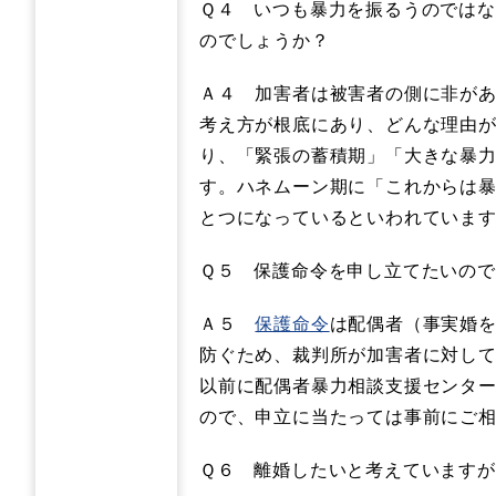
Ｑ４ いつも暴力を振るうのでは
のでしょうか？
Ａ４ 加害者は被害者の側に非が
考え方が根底にあり、どんな理由
り、「緊張の蓄積期」「大きな暴
す。ハネムーン期に「これからは
とつになっているといわれていま
Ｑ５ 保護命令を申し立てたいの
Ａ５
保護命令
は配偶者（事実婚
防ぐため、裁判所が加害者に対し
以前に配偶者暴力相談支援センタ
ので、申立に当たっては事前にご
Ｑ６ 離婚したいと考えています