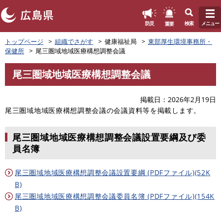
このページの本文へ
重要
防災
検索
メニュー
ペ
トップページ
組織でさがす
健康福祉局
東部厚生環境事務所・
ー
保健所
尾三圏域地域医療構想調整会議
ジ
の
尾三圏域地域医療構想調整会議
先
本
頭
文
で
掲載日
2026年2月19日
す
尾三圏域地域医療構想調整会議の会議資料等を掲載します。
。
尾三圏域地域医療構想調整会議設置要綱及び委
員名簿
尾三圏域地域医療構想調整会議設置要綱 (PDFファイル)(52K
B)
尾三圏域地域医療構想調整会議委員名簿 (PDFファイル)(154K
B)