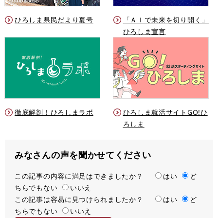
ひろしま県民だより夏号
「ＡＩで未来を切り開く」
ひろしま宣言
徹底解剖！ひろしまラボ
ひろしま就活サイトGO!ひ
ろしま
みなさんの声を聞かせてください
この記事の内容に満足はできましたか？
満
はい
ど
ちらでもない
足
いいえ
この記事は容易に見つけられましたか？
度
容
はい
ど
ちらでもない
易
いいえ