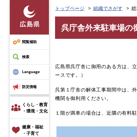
ペ
トップページ
組織でさがす
総
ー
ジ
呉庁舎外来駐車場の
の
本
先
文
頭
閲覧補助
で
す
検索
。
広島県呉庁舎に御用のある方は、立
Language
ースです。）
防災情報
呉第１庁舎の解体工事期間中は、
機関を御利用ください。
くらし・教育
・環境・文化
１階が満車の場合は、近隣の有料
健康・福祉
・子育て