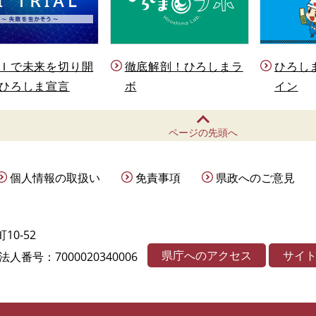
Ｉで未来を切り開
徹底解剖！ひろしまラ
ひろし
ひろしま宣言
ボ
イン
ページの先頭へ
個人情報の取扱い
免責事項
県政へのご意見
10-52
県庁へのアクセス
サイ
法人番号：7000020340006