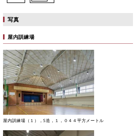
写真
屋内訓練場
屋内訓練場（１），S造，１，０４４平方メートル