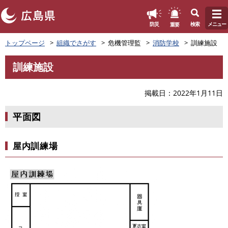
このページの本文へ
重要
防災
検索
メニュー
ペ
トップページ
組織でさがす
危機管理監
消防学校
訓練施設
ー
ジ
訓練施設
の
本
先
文
頭
掲載日
2022年1月11日
で
す
平面図
。
屋内訓練場