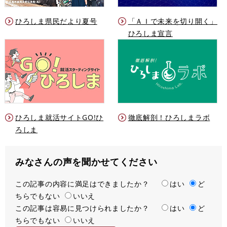
ひろしま県民だより夏号
「ＡＩで未来を切り開く」
ひろしま宣言
ひろしま就活サイトGO!ひ
徹底解剖！ひろしまラボ
ろしま
みなさんの声を聞かせてください
この記事の内容に満足はできましたか？
満
はい
ど
ちらでもない
足
いいえ
この記事は容易に見つけられましたか？
度
容
はい
ど
ちらでもない
易
いいえ