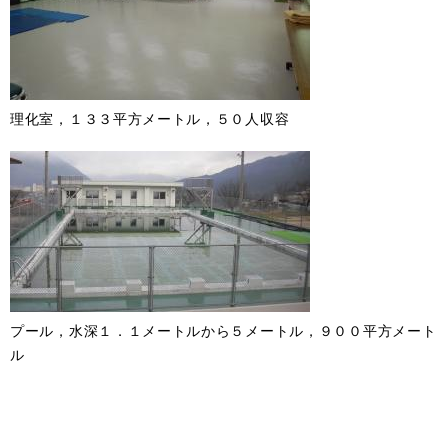
理化室，１３３平方メートル，５０人収容
プール，水深１．１メートルから５メートル，９００平方メート
ル