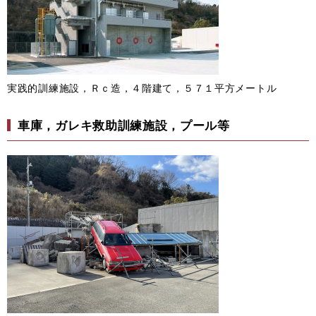
実践的訓練施設，Ｒｃ造，４階建て，５７１平方メートル
車庫，ガレキ救助訓練施設，プール等