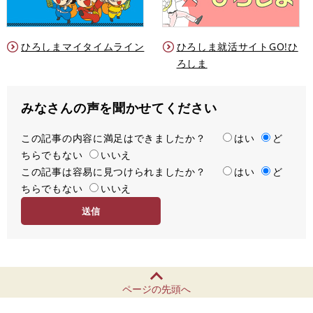
ひろしまマイタイムライン
ひろしま就活サイトGO!ひ
ろしま
みなさんの声を聞かせてください
この記事の内容に満足はできましたか？
満
はい
ど
ちらでもない
足
いいえ
この記事は容易に見つけられましたか？
度
容
はい
ど
ちらでもない
易
いいえ
度
ページの先頭へ