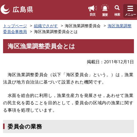
このページの本文へ
重要
防災
検索
メニュー
ペ
トップページ
組織でさがす
海区漁業調整委員会
海区漁業調整
ー
委員会事務局
海区漁業調整委員会とは
ジ
の
海区漁業調整委員会とは
先
本
頭
文
で
掲載日
2011年12月1日
す
。
海区漁業調整委員会（以下「海区委員会」という。）は，漁業
法及び地方自治法に基づいて設置された機関です。
水面を総合的に利用し，漁業生産力を発展させ，あわせて漁業
の民主化を図ることを目的として，委員会の区域内の漁業に関す
る事項を処理しています。
委員会の業務