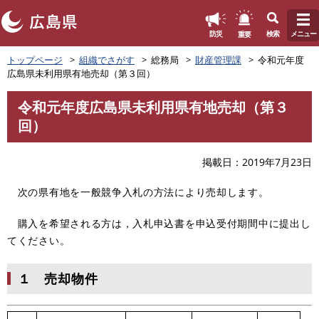
このページの本文へ
重要
防災
検索
メニュー
ペ
トップページ
組織でさがす
総務局
財産管理課
令和元年度
ー
広島県未利用県有地売却（第３回）
ジ
の
令和元年度広島県未利用県有地売却（第３
先
本
回）
頭
文
で
す
掲載日
2019年7月23日
。
次の県有地を一般競争入札の方法により売却します。
購入を希望される方は，入札申込書を申込受付期間中に提出し
てください。
１ 売却物件