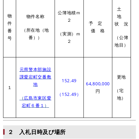
土
公簿地積ｍ
物
物件名称
地
２
件
予 定
状 況
（所在地（地
番
価 格
（実測）ｍ
番））
（公簿
号
２
地目）
元県警本部施設
課愛宕町交番敷
更地
152.49
64,800,000
地
１
（宅
円
（152.49）
（
広島市東区愛
地）
宕町６番１
）
２ 入札日時及び場所