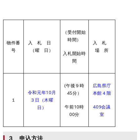
（受付開始
時間）
物件番
入 札 日
入 札
号
（曜 日）
場 所
入札開始時
間
(午後９時
広島県庁
令和元年10月
45分）
本館４階
１
３日
（木曜
午前10時
409
会議
日）
00分
室
３ 申込方法