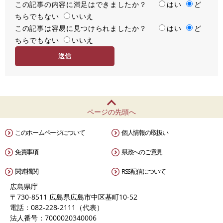
この記事の内容に満足はできましたか？
満
はい
ど
ちらでもない
足
いいえ
この記事は容易に見つけられましたか？
度
容
はい
ど
ちらでもない
易
いいえ
度
ページの先頭へ
このホームページについて
個人情報の取扱い
免責事項
県政へのご意見
関連機関
RSS配信について
広島県庁
〒730-8511 広島県広島市中区基町10-52
電話：082-228-2111（代表）
法人番号：7000020340006