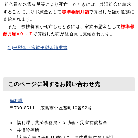
組合員が水震火災等により死亡したときには、共済組合に請求
することにより弔慰金として
標準報酬月額
で算出した額が遺族に
支給されます。
また、被扶養者が死亡したときには、家族弔慰金として
標準報
酬月額×０．７
で算出した額が組合員に支給されます。
(1)弔慰金・家族弔慰金請求書
このページに関するお問い合わせ先
福利課
〒730-8511
広島市中区基町10番52号
○ 福利課，共済事務局・互助会・災害補償基金
○ 共済診療所
【広島市中区基町10番52号 県庁農林庁舎１階】