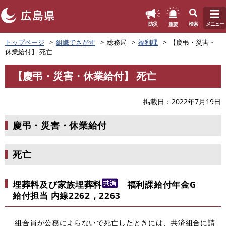
このページの本文へ
重要
防災
検索
メニュー
ペ
トップページ
組織でさがす
総務局
福利課
【慶弔・災害・
ー
休業給付】 死亡
ジ
の
【慶弔・災害・休業給付】 死亡
先
本
頭
文
で
掲載日
2022年7月19日
す
。
慶弔・災害・休業給付
死亡
埋葬料及び家族埋葬料
福利課給付年金G
給付担当 内線2262，2263
組合員が公務によらないで死亡したときには、共済組合に請