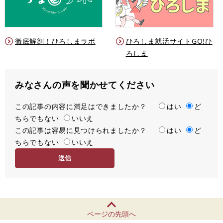
徹底解剖！ひろしまラボ
ひろしま就活サイトGO!ひ
ろしま
みなさんの声を聞かせてください
この記事の内容に満足はできましたか？
満
はい
ど
ちらでもない
足
いいえ
この記事は容易に見つけられましたか？
度
容
はい
ど
ちらでもない
易
いいえ
度
ページの先頭へ