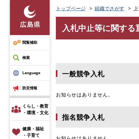
ペ
トップページ
組織でさがす
上
ー
ジ
入札中止等に関する
の
本
先
文
頭
閲覧補助
で
す
検索
。
一般競争入札
Language
防災情報
お知らせはありません。
くらし・教育
・環境・文化
指名競争入札
健康・福祉
・子育て
お知らせはありません。