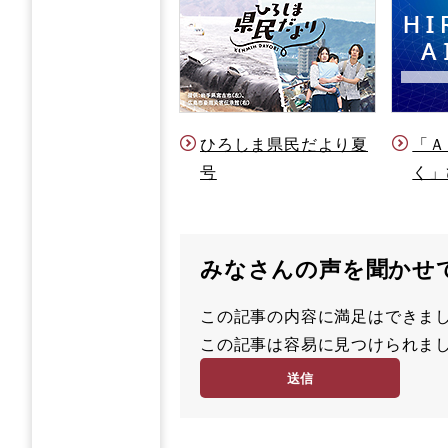
ひろしま県民だより夏
「Ａ
号
く」
みなさんの声を聞かせ
この記事の内容に満足はでき
満
この記事は容易に見つけられ
足
容
度
易
度