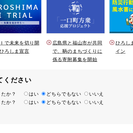
Ｉで未来を切り開
ひろし
広島県と福山市が共同
ひろしま宣言
イン
で、鞆のまちづくりに
係る寄附募集を開始
てください
ましたか？
はい
どちらでもない
いいえ
ましたか？
はい
どちらでもない
いいえ