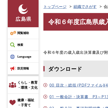
ペ
トップページ
組織でさがす
会
ー
ジ
令和６年度広島県歳
の
本
先
文
頭
閲覧補助
で
す
検索
。
令和６年度の歳入歳出決算書及び
Language
ダウンロード
防災情報
くらし・教育
00_目次・総括 (PDFファイル)(4
・環境・文化
01_一般会計・決算書 P3～P13 (
健康・福祉
・子育て