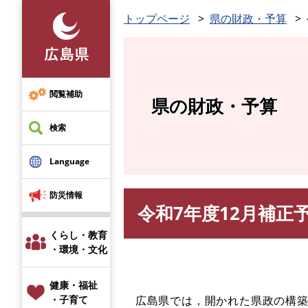
ペ
トップページ
県の財政・予算
ー
ジ
の
先
頭
閲覧補助
県の財政・予算
で
す
検索
。
Language
防災情報
令和7年度12月補正
本
文
くらし・教育
・環境・文化
健康・福祉
広島県では，開かれた県政の構築
・子育て