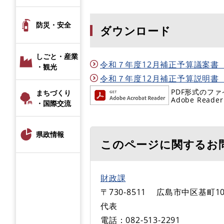
防災・安全
ダウンロード
しごと・産業
令和７年度12月補正予算議案書（追
・観光
令和７年度12月補正予算説明書（追加
PDF形式のファ
まちづくり
Adobe R
・国際交流
県政情報
このページに関するお
財政課
〒730-8511
広島市中区基町10
代表
電話：082-513‐2291