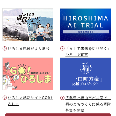
ひろしま県民だより夏号
「ＡＩで未来を切り開く」
ひろしま宣言
ひろしま就活サイトGO!ひ
広島県と福山市が共同で、
ろしま
鞆のまちづくりに係る寄附
募集を開始