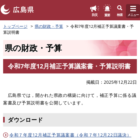
このページの本文へ
重要
防災
検索
メニュー
ペ
トップページ
県の財政・予算
令和7年度12月補正予算議案書・予
ー
算説明書
ジ
の
県の財政・予算
先
頭
で
令和7年度12月補正予算議案書・予算説明書
す
本
。
文
掲載日
2025年12月22日
広島県では，開かれた県政の構築に向けて，補正予算に係る議
案書及び予算説明書を公開しています。
ダウンロード
令和７年度12月補正予算議案書（令和７年12月22日議決）