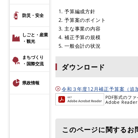
1. 予算編成方針
防災・安全
2. 予算案のポイント
3. 主な事業の内容
しごと・産業
4. 補正予算の規模
・観光
5. 一般会計の状況
まちづくり
・国際交流
ダウンロード
県政情報
令和３年度12月補正予算案（追加分）
PDF形式のファ
Adobe R
このページに関するお