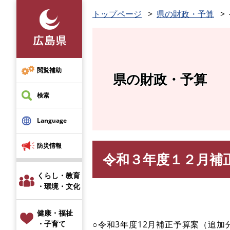
ペ
トップページ
県の財政・予算
ー
ジ
の
先
頭
閲覧補助
県の財政・予算
で
す
検索
。
Language
防災情報
令和３年度１２月補
本
文
くらし・教育
・環境・文化
健康・福祉
○令和3年度12月補正予算案（追加
・子育て