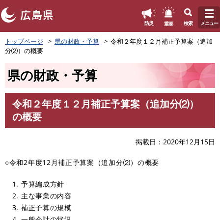
このページの本文へ
重要
防災
検索
メニュー
ペ
トップページ
県の財政・予算
令和２年度１２月補正予算案（追加
ー
分⑵）の概要
ジ
の
県の財政・予算
先
頭
で
令和２年度１２月補正予算案（追加分⑵）
す
本
の概要
。
文
掲載日
2020年12月15日
○令和2年度12月補正予算案（追加分⑵）の概要
1. 予算編成方針
2. 主な事業の内容
3. 補正予算の規模
4. 一般会計の状況