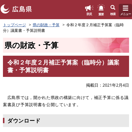
このページの本文へ
重要
防災
検索
メニュー
ペ
トップページ
県の財政・予算
令和２年度２月補正予算案（臨時
ー
分）議案書・予算説明書
ジ
の
県の財政・予算
先
頭
で
令和２年度２月補正予算案（臨時分）議案
す
本
書・予算説明書
。
文
掲載日
2021年2月4日
広島県では，開かれた県政の構築に向けて，補正予算に係る議
案書及び予算説明書を公開しています。
ダウンロード