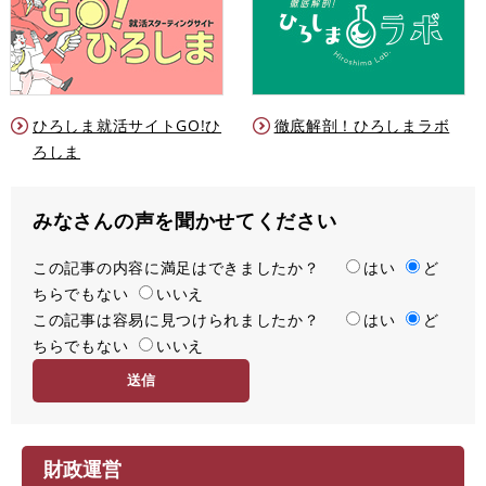
ひろしま就活サイトGO!ひ
徹底解剖！ひろしまラボ
ろしま
みなさんの声を聞かせてください
この記事の内容に満足はできましたか？
満
はい
ど
ちらでもない
足
いいえ
この記事は容易に見つけられましたか？
度
容
はい
ど
ちらでもない
易
いいえ
度
財政運営