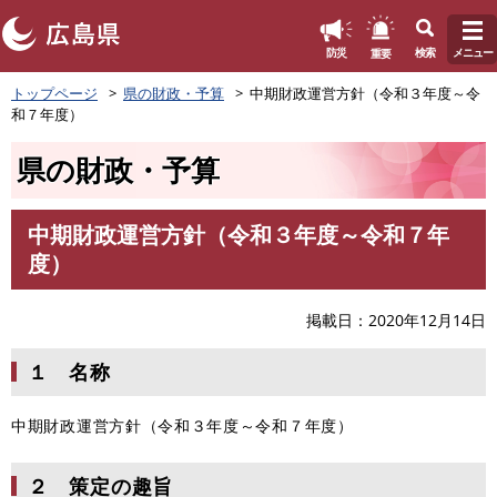
このページの本文へ
重要
防災
検索
メニュー
ペ
トップページ
県の財政・予算
中期財政運営方針（令和３年度～令
ー
和７年度）
ジ
の
県の財政・予算
先
頭
で
中期財政運営方針（令和３年度～令和７年
す
本
度）
。
文
掲載日
2020年12月14日
１ 名称
中期財政運営方針（令和３年度～令和７年度）
２ 策定の趣旨