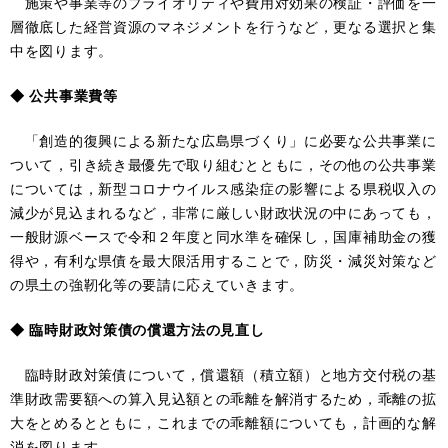
施策や事業等のプライオリティや費用対効果の検証・評価を一
層徹底した経営資源のマネジメントを行うなど，更なる選択と集
中を図ります。
◆ 公共事業費等
「創造的復興による新たな広島県づくり」に必要な公共事業に
ついて，引き続き最優先で取り組むとともに，その他の公共事業
については，新型コロナウイルス感染症の影響による県税収入の
減少が見込まれるなど，非常に厳しい財政状況の中にあっても，
一般財源ベースで令和２年度と同水準を確保し，国庫補助金の獲
得や，有利な県債を最大限活用することで，防災・減災対策など
の県土の強靭化等の要請に応えていきます。
◆ 臨時財政対策債の償還方法の見直し
臨時財政対策債について，償還額（積立額）と地方交付税の基
準財政需要額への算入見込額との乖離を解消するため，乖離の拡
大をとめるとともに，これまでの乖離額についても，計画的な解
消を図ります。