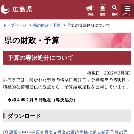
このページの本文へ
重要
防災
検索
メニュー
ペ
トップページ
県の財政・予算
予算の専決処分について
ー
ジ
県の財政・予算
の
先
頭
予算の専決処分について
で
本
す
文
。
掲載日
2022年2月8日
広島県では，開かれた県政の構築に向けて，予算編成の透明性，
積極的な情報提供の観点から，予算編成過程を公開しています。
令和４年２月８日現在（専決処分）
ダウンロード
頑張る中小事業者月次支援金の継続実施に係る補正予算の専