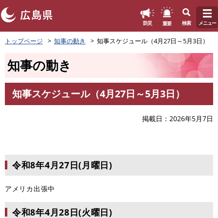
このページの本文へ
重要
防災
検索
メニュー
ペ
トップページ
知事の動き
知事スケジュール（4月27日～5月3日）
ー
ジ
知事の動き
の
先
頭
知事スケジュール（4月27日～5月3日）
で
本
す
文
。
掲載日
2026年5月7日
令和8年4月27日(月曜日)
アメリカ出張中
令和8年4月28日(火曜日)