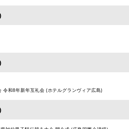
)
)
協会 令和8年新年互礼会 (ホテルグランヴィア広島)
)