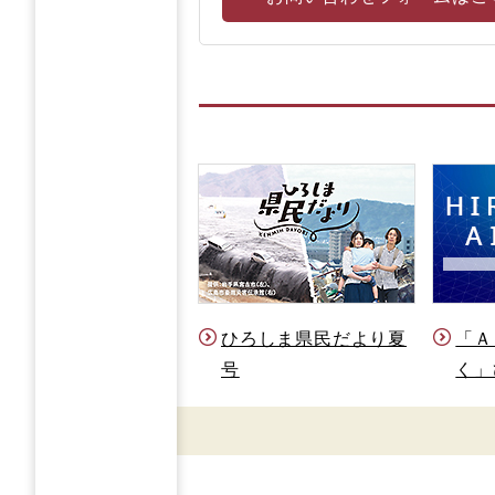
ひろしま県民だより夏
「Ａ
号
く」