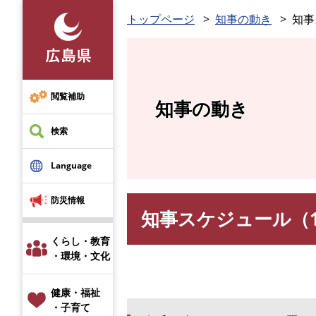
ペ
トップページ
知事の動き
知事
ー
ジ
の
先
頭
閲覧補助
知事の動き
で
す
検索
。
Language
防災情報
知事スケジュール（1
本
文
くらし・教育
・環境・文化
健康・福祉
・子育て