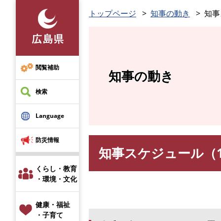
ペ
トップページ
知事の動き
知事
ー
ジ
の
先
頭
閲覧補助
知事の動き
で
す
検索
。
Language
防災情報
知事スケジュール（11
本
文
くらし・教育
・環境・文化
健康・福祉
・子育て