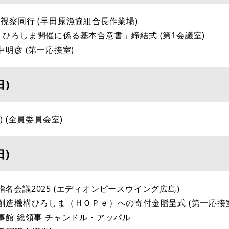
 視察同行 (早田原漁協組合長作業場)
E部門」ひろしま開催に係る基本合意書」締結式 (第1会議室)
中明彦 (第一応接室)
日)
) (全員委員会室)
日)
CH指名会議2025 (エディオンピースウイング広島)
わ創造機構ひろしま（ＨＯＰｅ）への寄付金贈呈式 (第一応接
領事館 総領事 チャンドル・アッパル