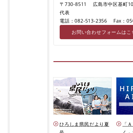
〒730-8511
広島市中区基町10
代表
電話：082-513-2356
Fax：05
お問い合わせフォームはこ
ひろしま県民だより夏
「Ａ
号
く」