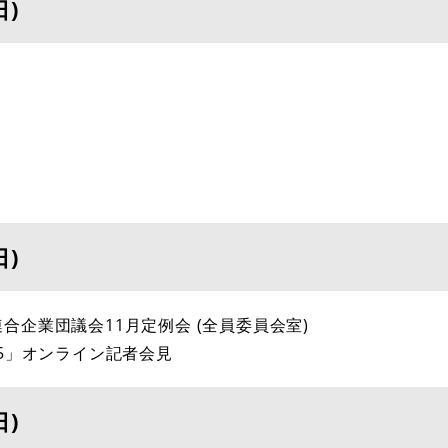
日)
日)
連合企業団議会11月定例会 (全員委員会室)
025」オンライン記者会見
日)