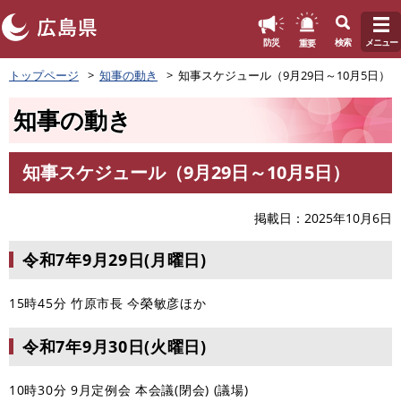
このページの本文へ
重要
防災
検索
メニュー
ペ
トップページ
知事の動き
知事スケジュール（9月29日～10月5日）
ー
ジ
知事の動き
の
先
頭
知事スケジュール（9月29日～10月5日）
で
本
す
文
。
掲載日
2025年10月6日
令和7年9月29日(月曜日)
15時45分 竹原市長 今榮敏彦ほか
令和7年9月30日(火曜日)
10時30分 9月定例会 本会議(閉会) (議場)