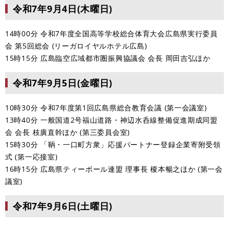
令和7年9月4日(木曜日)
14時00分 令和7年度全国高等学校総合体育大会広島県実行委員
会 第5回総会 (リーガロイヤルホテル広島)
15時15分 広島臨空広域都市圏振興協議会 会長 岡田吉弘ほか
令和7年9月5日(金曜日)
10時30分 令和7年度第1回広島県総合教育会議 (第一会議室)
13時40分 一般国道2号福山道路・神辺水呑線整備促進期成同盟
会 会長 枝廣直幹ほか (第三委員会室)
15時30分 「鞆・一口町方衆」応援パートナー登録企業寄附受領
式 (第一応接室)
16時15分 広島県ティーボール連盟 理事長 榎本暢之ほか (第一会
議室)
令和7年9月6日(土曜日)