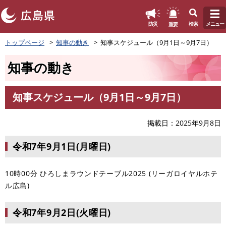
このページの本文へ
重要
防災
検索
メニュー
ペ
トップページ
知事の動き
知事スケジュール（9月1日～9月7日）
ー
ジ
知事の動き
の
先
頭
知事スケジュール（9月1日～9月7日）
で
本
す
文
。
掲載日
2025年9月8日
令和7年9月1日(月曜日)
10時00分 ひろしまラウンドテーブル2025 (リーガロイヤルホテ
ル広島)
令和7年9月2日(火曜日)