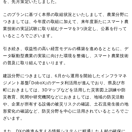
を、先月策定いたしました。
このプランに基づく本県の取組状況といたしまして、農業分野に
つきましては、今年度の取組に加えて、来年度新たにスマート農
業技術の実証試験に取り組むテーマを3つ決定し、公募を行って
いるところでございます。
引き続き、収益性の高い経営モデルの構築を進めるとともに、デ
ータ駆動型農業の実装に向けた環境を整備し、スマート農業技術
の普及に取り組んでまいります。
建設分野につきましては、6月から運用を開始したインフラマネ
ジメント基盤｢DoboX｣のデータ利活用が進んでおり、県及び市
町におきましては、3Dマップなどを活用した災害図上訓練や防
災教育、民間や研究機関などにおきましては、地域の防災活動
や、企業が所有する設備の被災リスクの確認、土石流発生後の地
形変化の確認など、防災分野を中心に活用されているところでご
ざいます。
また、DXの推進を支える情報システムに精通した人材の確保に