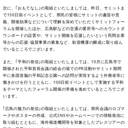
次に、｢おもてなし｣の取組といたしましては、昨日、サミットま
で150日前イベントとして、県民の皆様にサミットの趣旨や意
義、開催効果などについて理解を深めていただくサミットフォー
ラムを開催したほか、広島駅などの交通の要所等へのカウントダ
ウンボードの設置や、サミット開催を応援したいという民間企業
等からの応援･協賛事業の募集など、歓迎機運の醸成に取り組ん
でいるところでございます。
また、｢平和の発信｣の取組といたしましては、10月に広島市で
開催された平和首長会議の総会の場でのPR活動やサミット期間
中に各国首脳の平和記念公園への訪問が実現するよう外務省等に
働きかけを行うとともに、100日前イベントとして実施する平和
をテーマとしたフォーラム開催の準備を進めているところでござ
います。
｢広島の魅力の発信｣の取組といたしましては、県民会議のロゴマ
ークやポスターの作成、公式SNSやホームページでの情報発信に
取り組むとともに、海外報道機関等を対象としたプレスツアーの