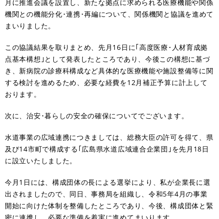
月に推進会議を設置し、新たな拠点に求められる医療機能や関係
機関との機能分化･連携･再編について、関係機関と協議を進めて
まいりました。
この協議結果を取りまとめ、先月16日に｢高度医療･人材育成拠
点基本構想｣として発表したところであり、今後この構想に基づ
き、新病院の診療科構成など具体的な医療機能や施設整備等に関
する検討を進めるため、必要な経費を12月補正予算に計上して
おります。
次に、治安･暮らしの安全の確保についてでございます。
水道事業の広域連携につきましては、総務大臣の許可を得て、県
及び14市町で構成する｢広島県水道広域連合企業団｣を先月18日
に設立いたしました。
今月1日には、構成団体の長による選挙により、私が企業長に選
出されましたので、同日、事務局を組織し、令和5年4月の事業
開始に向けた体制を整備したところであり、今後、構成団体と緊
密に連携し、必要な準備を着実に進めてまいります。