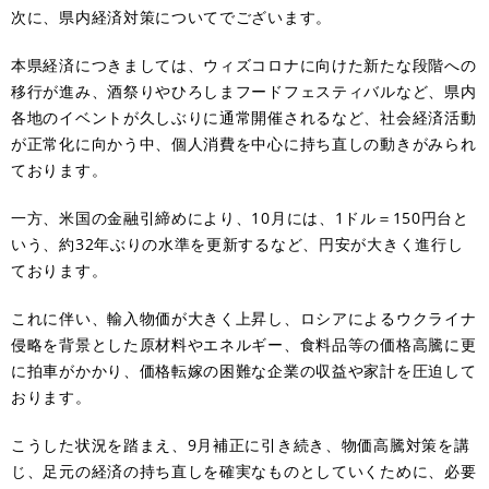
次に、県内経済対策についてでございます。
本県経済につきましては、ウィズコロナに向けた新たな段階への
移行が進み、酒祭りやひろしまフードフェスティバルなど、県内
各地のイベントが久しぶりに通常開催されるなど、社会経済活動
が正常化に向かう中、個人消費を中心に持ち直しの動きがみられ
ております。
一方、米国の金融引締めにより、10月には、1ドル＝150円台と
いう、約32年ぶりの水準を更新するなど、円安が大きく進行し
ております。
これに伴い、輸入物価が大きく上昇し、ロシアによるウクライナ
侵略を背景とした原材料やエネルギー、食料品等の価格高騰に更
に拍車がかかり、価格転嫁の困難な企業の収益や家計を圧迫して
おります。
こうした状況を踏まえ、9月補正に引き続き、物価高騰対策を講
じ、足元の経済の持ち直しを確実なものとしていくために、必要