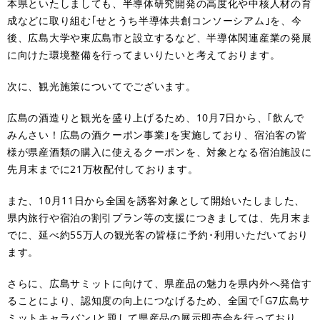
本県といたしましても、半導体研究開発の高度化や中核人材の育
成などに取り組む｢せとうち半導体共創コンソーシアム｣を、今
後、広島大学や東広島市と設立するなど、半導体関連産業の発展
に向けた環境整備を行ってまいりたいと考えております。
次に、観光施策についてでございます。
広島の酒造りと観光を盛り上げるため、10月7日から、｢飲んで
みんさい！広島の酒クーポン事業｣を実施しており、宿泊客の皆
様が県産酒類の購入に使えるクーポンを、対象となる宿泊施設に
先月末までに21万枚配付しております。
また、10月11日から全国を誘客対象として開始いたしました、
県内旅行や宿泊の割引プラン等の支援につきましては、先月末ま
でに、延べ約55万人の観光客の皆様に予約･利用いただいており
ます。
さらに、広島サミットに向けて、県産品の魅力を県内外へ発信す
ることにより、認知度の向上につなげるため、全国で｢G7広島サ
ミットキャラバン｣と題して県産品の展示即売会を行っており、