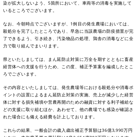
染が拡大しないよう、5箇所において、車両等の消毒を実施して
いるところでございます。
なお、今朝時点でございますが、1例目の発生農場においては、
殺処分を完了したところであり、早急に当該農場の防疫措置が完
了できるよう、引き続き、汚染物品の処理、鶏舎の消毒などに全
力で取り組んでまいります。
県といたしましては、まん延防止対策に万全を期すとともに畜産
経営体への支援を行うため、この度、補正予算案を編成したとこ
ろでございます。
その内容といたしましては、発生農場等における殺処分や消毒ポ
イントの設置によるまん延防止対策の実施、売上が減少した経営
体に対する損失補填や営農再開のための融資に対する利子補給な
どの支援に取り組むほか、あわせて、他の農場でも感染が確認さ
れた場合にも備える経費を計上しております。
これらの結果、一般会計の歳入歳出補正予算額は36億3,990万円