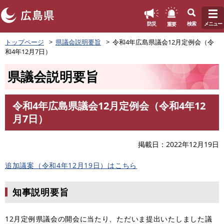
このページの本文へ
重要
防災
検索
メニュー
ペ
トップページ
県議会説明要旨
令和4年広島県議会12月定例会（令
ー
和4年12月7日）
ジ
の
県議会説明要旨
先
頭
で
令和4年広島県議会12月定例会（令和4年12
す
本
月7日）
。
文
掲載日
2022年12月19日
追加議案（令和4年12月19日）はこちら
知事説明要旨
12月定例県議会の開会に当たり、ただいま提出いたしました議