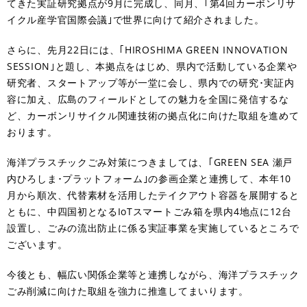
てきた実証研究拠点が9月に完成し、同月、｢第4回カーボンリサ
イクル産学官国際会議｣で世界に向けて紹介されました。
さらに、先月22日には、｢HIROSHIMA GREEN INNOVATION
SESSION｣と題し、本拠点をはじめ、県内で活動している企業や
研究者、スタートアップ等が一堂に会し、県内での研究･実証内
容に加え、広島のフィールドとしての魅力を全国に発信するな
ど、カーボンリサイクル関連技術の拠点化に向けた取組を進めて
おります。
海洋プラスチックごみ対策につきましては、｢GREEN SEA 瀬戸
内ひろしま･プラットフォーム｣の参画企業と連携して、本年10
月から順次、代替素材を活用したテイクアウト容器を展開すると
ともに、中四国初となるIoTスマートごみ箱を県内4地点に12台
設置し、ごみの流出防止に係る実証事業を実施しているところで
ございます。
今後とも、幅広い関係企業等と連携しながら、海洋プラスチック
ごみ削減に向けた取組を強力に推進してまいります。