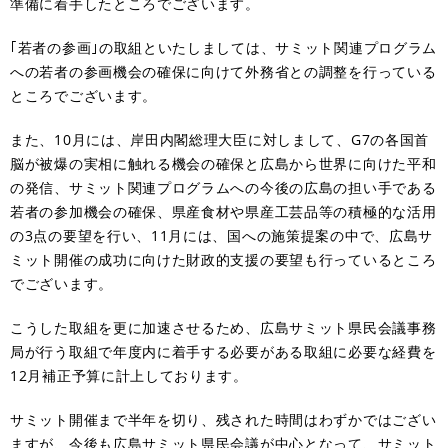
準備に着手したところでございます。
｢若者の参画｣の取組といたしましては、サミット関連プログラム
への若者の参画機会の確保に向けて外務省との調整を行っている
ところでございます。
また、10月には、岸田内閣総理大臣に対しまして、G7の各国首
脳が被爆の実相に触れる機会の確保と広島から世界に向けた平和
の発信、サミット関連プログラムへの今後の広島の担い手である
若者の参加機会の確保、県産食材や県産工芸品等の積極的な活用
の3点の要望を行い、11月には、国への施策提案の中で、広島サ
ミット開催の成功に向けた財政的支援の要望も行っているところ
でございます。
こうした取組を更に加速させるため、広島サミット県民会議事務
局が行う取組で年度内に着手する必要がある取組に必要な経費を
12月補正予算に計上しております。
サミット開催まで半年を切り、残された時間はわずかではござい
ますが、今後も広島サミット県民会議が中心となって、サミット