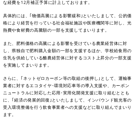
な経費を12月補正予算に計上しております。
具体的には、｢物価高騰による影響緩和｣といたしまして、公的価
格により経営を行っている社会福祉施設や医療機関等に対し、光
熱費や食材費の高騰額の一部を支援してまいります。
また、肥料価格の高騰による影響を受けている農業経営体に対
し、県独自で肥料購入金額の一部を支援するほか、学校給食用の
生乳を供給している酪農経営体に対するコスト上昇分の一部支援
を実施してまいります。
さらに、｢ネットゼロカーボン等の取組の後押し｣として、運輸事
業者に対するエコタイヤ･環境対応車等の導入支援や、カーボン
ニュートラルに対応した応用･実用化開発支援に取り組むととも
に、｢経済の発展的回復｣といたしまして、インバウンド観光客の
受入環境整備を行う飲食事業者への支援などに取り組んでまいり
ます。