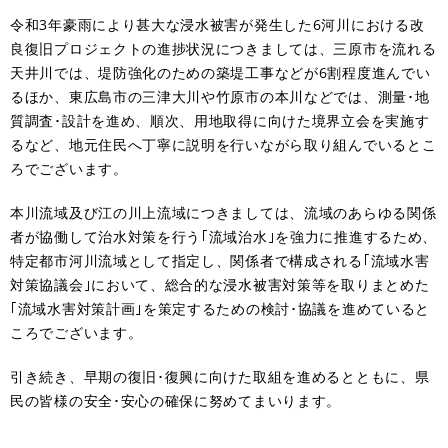
令和3年豪雨により甚大な浸水被害が発生した6河川における改
良復旧プロジェクトの進捗状況につきましては、三原市を流れる
天井川では、堤防強化のための築堤工事などが6割程度進んでい
るほか、東広島市の三津大川や竹原市の本川などでは、測量･地
質調査･設計を進め、順次、用地取得に向けた境界立会を実施す
るなど、地元住民へ丁寧に説明を行いながら取り組んでいるとこ
ろでございます。
本川流域及び江の川上流域につきましては、流域のあらゆる関係
者が協働して治水対策を行う｢流域治水｣を強力に推進するため、
特定都市河川流域として指定し、関係者で構成される｢流域水害
対策協議会｣において、総合的な浸水被害対策等を取りまとめた
｢流域水害対策計画｣を策定するための検討･協議を進めていると
ころでございます。
引き続き、早期の復旧･復興に向けた取組を進めるとともに、県
民の皆様の安全･安心の確保に努めてまいります。