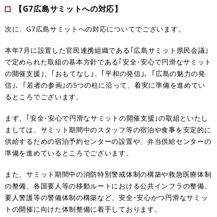
【G7広島サミットへの対応】
次に、G7広島サミットへの対応についてでございます。
本年7月に設置した官民連携組織である｢広島サミット県民会議｣
で定められた取組の基本方針である｢安全･安心で円滑なサミット
の開催支援｣、｢おもてなし｣、｢平和の発信｣、｢広島の魅力の発
信｣、｢若者の参画｣の5つの柱に沿って、着実に準備を進めてい
るところでございます。
まず、｢安全･安心で円滑なサミットの開催支援｣の取組といたし
ましては、サミット期間中のスタッフ等の宿泊や食事を安定的に
供給するための宿泊予約センターの設置や、弁当供給センターの
準備を進めているところでございます。
また、サミット期間中の消防特別警戒体制の構築や救急医療体制
の整備、各国要人等の移動ルートにおける公共インフラの整備、
要人警護等の警備体制の構築など、安全･安心かつ円滑なサミッ
トの開催に向けた体制整備に着手しております。