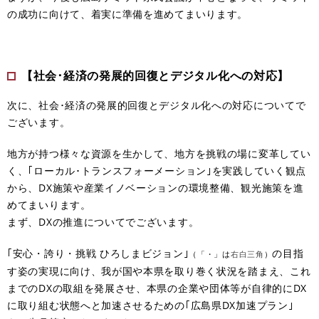
の成功に向けて、着実に準備を進めてまいります。
【社会･経済の発展的回復とデジタル化への対応】
次に、社会･経済の発展的回復とデジタル化への対応についてで
ございます。
地方が持つ様々な資源を生かして、地方を挑戦の場に変革してい
く、｢ローカル･トランスフォーメーション｣を実践していく観点
から、DX施策や産業イノベーションの環境整備、観光施策を進
めてまいります。
まず、DXの推進についてでございます。
｢安心・誇り・挑戦 ひろしまビジョン｣
の目指
（「・」は
右白三角
）
す姿の実現に向け、我が国や本県を取り巻く状況を踏まえ、これ
までのDXの取組を発展させ、本県の企業や団体等が自律的にDX
に取り組む状態へと加速させるための｢広島県DX加速プラン｣