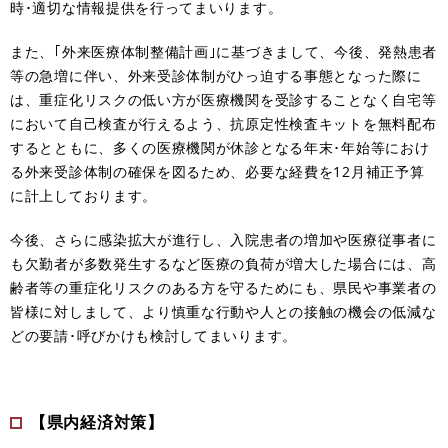
時･適切な情報提供を行ってまいります。
また、｢外来医療体制整備計画｣に基づきまして、今後、発熱患者
等の急増に伴い、外来受診体制がひっ迫する事態となった際に
は、重症化リスクの低い方が医療機関を受診することなく自宅等
において自己検査が行えるよう、抗原定性検査キットを無料配布
するとともに、多くの医療機関が休診となる年末･年始等におけ
る外来受診体制の確保を図るため、必要な経費を12月補正予算
に計上しております。
今後、さらに感染拡大が進行し、入院患者の増加や医療従事者に
も欠勤者が多数発生するなど医療の負荷が増大した場合には、高
齢者等の重症化リスクのある方を守るためにも、県民や事業者の
皆様に対しまして、より慎重な行動や人との接触の機会の低減な
どの要請･呼びかけも検討してまいります。
【県内経済対策】