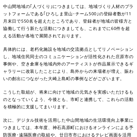
中山間地域の｢人づくり｣につきましては、地域づくり人材のプラ
ットフォームである｢ひろしま里山･チーム500｣の登録者数が11
月末日で550名を超えたところであり、登録者が地域の皆様方と
協働して行う新たな活動につきましても、これまでに60件を超
える活動が各地で展開されております。
具体的には、老朽化施設を地域の交流拠点としてリノベーション
し、地域住民同士のコミュニケーションが活性化された庄原市の
事例や、空き倉庫を地域内外のアーティストが作品展示できるギ
ャラリーに改装したことにより、島外からの来場者が増え、賑わ
いの創出につながった大崎上島町の事例などがございます。
こうした取組が、将来に向けて地域の元気さを実感いただけるも
のとなっていくよう、今後とも、市町と連携して、これらの活動
を積極的に支援してまいります。
次に、デジタル技術を活用した中山間地域の生活環境向上事業に
つきましては、本年度、神石高原町におけるオンラインによる予
防医療･遠隔医療の取組や、廿日市市におけるテレビ画面を活用