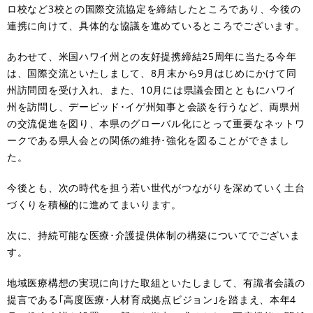
ロ校など3校との国際交流協定を締結したところであり、今後の
連携に向けて、具体的な協議を進めているところでございます。
あわせて、米国ハワイ州との友好提携締結25周年に当たる今年
は、国際交流といたしまして、8月末から9月はじめにかけて同
州訪問団を受け入れ、また、10月には県議会団とともにハワイ
州を訪問し、デービッド･イゲ州知事と会談を行うなど、両県州
の交流促進を図り、本県のグローバル化にとって重要なネットワ
ークである県人会との関係の維持･強化を図ることができまし
た。
今後とも、次の時代を担う若い世代がつながりを深めていく土台
づくりを積極的に進めてまいります。
次に、持続可能な医療･介護提供体制の構築についてでございま
す。
地域医療構想の実現に向けた取組といたしまして、有識者会議の
提言である｢高度医療･人材育成拠点ビジョン｣を踏まえ、本年4