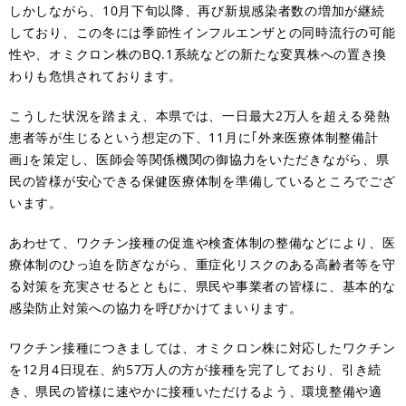
しかしながら、10月下旬以降、再び新規感染者数の増加が継続
しており、この冬には季節性インフルエンザとの同時流行の可能
性や、オミクロン株のBQ.1系統などの新たな変異株への置き換
わりも危惧されております。
こうした状況を踏まえ、本県では、一日最大2万人を超える発熱
患者等が生じるという想定の下、11月に｢外来医療体制整備計
画｣を策定し、医師会等関係機関の御協力をいただきながら、県
民の皆様が安心できる保健医療体制を準備しているところでござ
います。
あわせて、ワクチン接種の促進や検査体制の整備などにより、医
療体制のひっ迫を防ぎながら、重症化リスクのある高齢者等を守
る対策を充実させるとともに、県民や事業者の皆様に、基本的な
感染防止対策への協力を呼びかけてまいります。
ワクチン接種につきましては、オミクロン株に対応したワクチン
を12月4日現在、約57万人の方が接種を完了しており、引き続
き、県民の皆様に速やかに接種いただけるよう、環境整備や適