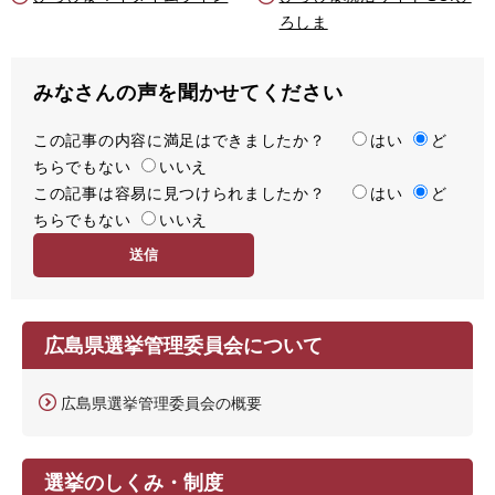
ろしま
みなさんの声を聞かせてください
この記事の内容に満足はできましたか？
満
はい
ど
ちらでもない
足
いいえ
この記事は容易に見つけられましたか？
度
容
はい
ど
ちらでもない
易
いいえ
度
広島県選挙管理委員会について
広島県選挙管理委員会の概要
選挙のしくみ・制度