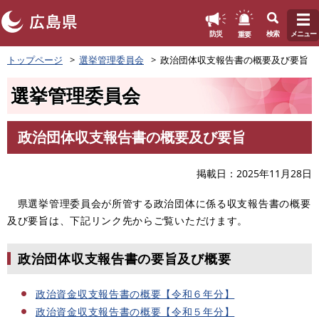
このページの本文へ
重要
防災
検索
メニュー
ペ
トップページ
選挙管理委員会
政治団体収支報告書の概要及び要旨
ー
ジ
選挙管理委員会
の
先
頭
政治団体収支報告書の概要及び要旨
で
本
す
文
。
掲載日
2025年11月28日
県選挙管理委員会が所管する政治団体に係る収支報告書の概要
及び要旨は、下記リンク先からご覧いただけます。
政治団体収支報告書の要旨及び概要
政治資金収支報告書の概要【令和６年分】
政治資金収支報告書の概要【令和５年分】