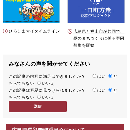
ひろしまマイタイムライン
広島県と福山市が共同で、
鞆のまちづくりに係る寄附
募集を開始
みなさんの声を聞かせてください
この記事の内容に満足はできましたか？
満
はい
ど
ちらでもない
足
いいえ
この記事は容易に見つけられましたか？
度
容
はい
ど
ちらでもない
易
いいえ
度
広島県選挙管理委員会について