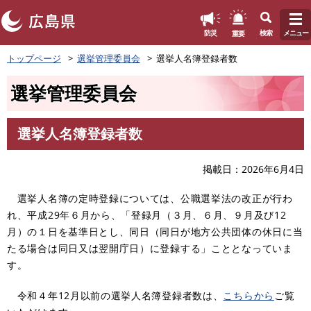
このページの本文へ
重要
防災
検索
メニュー
ペ
トップページ
選挙管理委員会
選挙人名簿登録者数
ー
ジ
選挙管理委員会
の
先
頭
選挙人名簿登録者数
で
本
す
文
。
掲載日
2026年6月4日
選挙人名簿の定時登録については、公職選挙法の改正が行わ
れ、平成29年６月から、「登録月（３月、６月、９月及び12
月）の１日を基準日とし、同日（同日が地方公共団体の休日に当
たる場合は同日又は翌開庁日）に登録する」こととなっていま
す。
令和４年12月以前の選挙人名簿登録者数は、
こちらから
ご覧