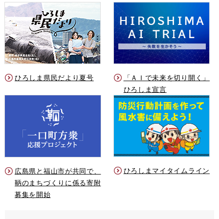
ひろしま県民だより夏号
「ＡＩで未来を切り開く」
ひろしま宣言
ひろしまマイタイムライン
広島県と福山市が共同で、
鞆のまちづくりに係る寄附
募集を開始