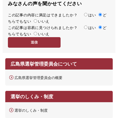
みなさんの声を聞かせてください
この記事の内容に満足はできましたか？
満
はい
ど
ちらでもない
足
いいえ
この記事は容易に見つけられましたか？
度
容
はい
ど
ちらでもない
易
いいえ
度
広島県選挙管理委員会について
広島県選挙管理委員会の概要
選挙のしくみ・制度
選挙のしくみ・制度