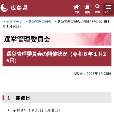
このページの本文へ
重要
防災
検索
メニュー
ペ
トップページ
選挙管理委員会
選挙管理委員会の開催状況（令和８
ー
年１月26日）
ジ
の
選挙管理委員会
先
頭
で
選挙管理委員会の開催状況（令和８年１月2
す
本
6日）
。
文
掲載日
2026年1月26日
１ 開催日
令和８年１月26日（月曜日）