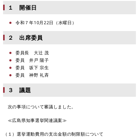
１ 開催日
令和７年10月22日（水曜日）
２ 出席委員
委員長 大辻 茂
委員 井戸 陽子
委員 坂下 宗生
委員 神野 礼斉
３ 議題
次の事項について審議しました。
≪広島県知事選挙関連議案≫
（１）選挙運動費用の支出金額の制限額について