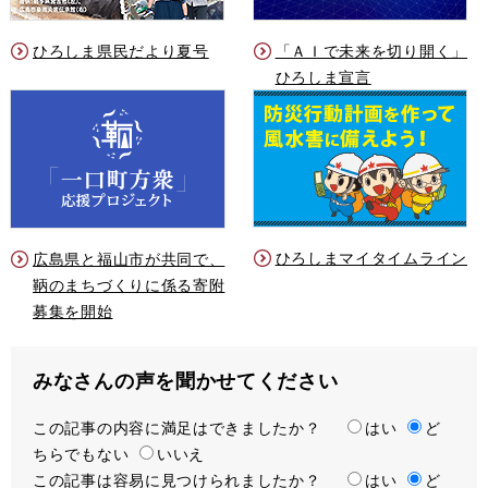
ひろしま県民だより夏号
「ＡＩで未来を切り開く」
ひろしま宣言
ひろしまマイタイムライン
広島県と福山市が共同で、
鞆のまちづくりに係る寄附
募集を開始
みなさんの声を聞かせてください
この記事の内容に満足はできましたか？
満
はい
ど
ちらでもない
足
いいえ
この記事は容易に見つけられましたか？
度
容
はい
ど