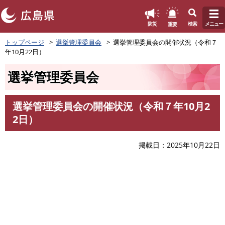
このページの本文へ
重要
防災
検索
メニュー
ペ
トップページ
選挙管理委員会
選挙管理委員会の開催状況（令和７
ー
年10月22日）
ジ
の
選挙管理委員会
先
頭
で
選挙管理委員会の開催状況（令和７年10月2
す
本
2日）
。
文
掲載日
2025年10月22日