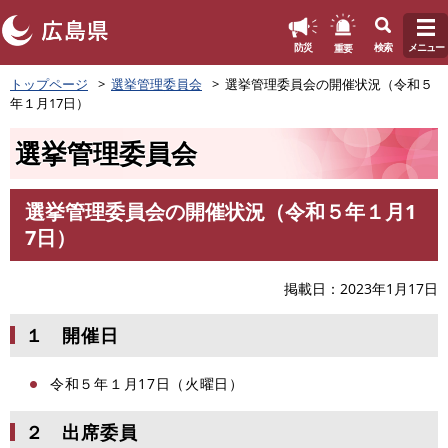
このページの本文へ
重要
防災
検索
メニュー
ペ
トップページ
選挙管理委員会
選挙管理委員会の開催状況（令和５
ー
年１月17日）
ジ
の
選挙管理委員会
先
頭
で
選挙管理委員会の開催状況（令和５年１月1
す
本
7日）
。
文
掲載日
2023年1月17日
１ 開催日
令和５年１月17日（火曜日）
２ 出席委員