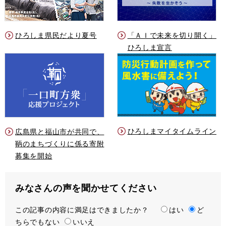
ひろしま県民だより夏号
「ＡＩで未来を切り開く」
ひろしま宣言
ひろしまマイタイムライン
広島県と福山市が共同で、
鞆のまちづくりに係る寄附
募集を開始
みなさんの声を聞かせてください
この記事の内容に満足はできましたか？
満
はい
ど
ちらでもない
足
いいえ