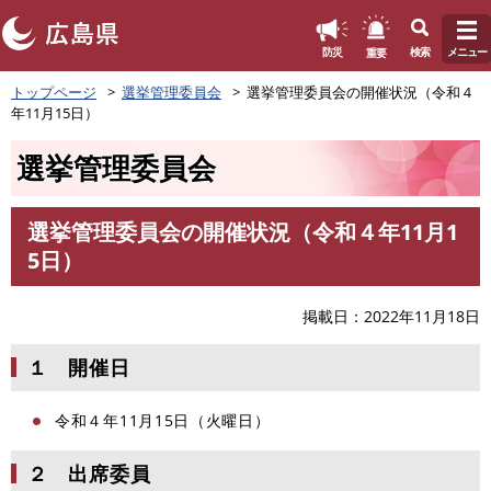
このページの本文へ
重要
防災
検索
メニュー
ペ
トップページ
選挙管理委員会
選挙管理委員会の開催状況（令和４
ー
年11月15日）
ジ
の
選挙管理委員会
先
頭
で
選挙管理委員会の開催状況（令和４年11月1
す
本
5日）
。
文
掲載日
2022年11月18日
１ 開催日
令和４年11月15日（火曜日）
２ 出席委員