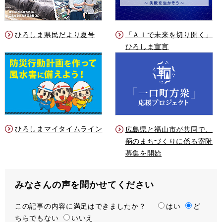
ひろしま県民だより夏号
「ＡＩで未来を切り開く」
ひろしま宣言
ひろしまマイタイムライン
広島県と福山市が共同で、
鞆のまちづくりに係る寄附
募集を開始
みなさんの声を聞かせてください
この記事の内容に満足はできましたか？
満
はい
ど
ちらでもない
足
いいえ