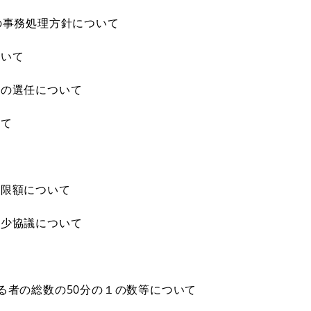
の事務処理方針について
ついて
者の選任について
いて
制限額について
減少協議について
る者の総数の50分の１の数等について