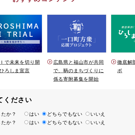
Ｉで未来を切り開
徹底解
広島県と福山市が共同
ひろしま宣言
ボ
で、鞆のまちづくりに
係る寄附募集を開始
てください
ましたか？
はい
どちらでもない
いいえ
ましたか？
はい
どちらでもない
いいえ