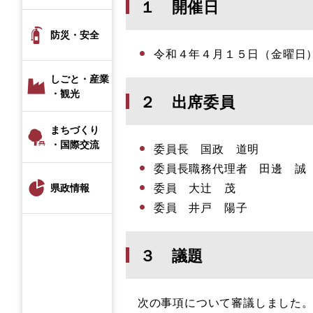
１ 開催日
防災・安全
令和４年４月１５日（金曜日
しごと・産業
・観光
２ 出席委員
まちづくり
・国際交流
委員長 国政 道明
委員長職務代理者 田邊 誠
委員 大辻 茂
県政情報
委員 井戸 陽子
３ 議題
次の事項について審議しました