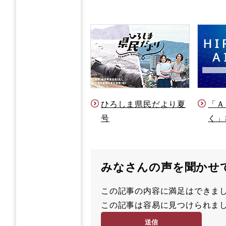
ひろしま県民だより夏
「Ａ
号
く」
みなさんの声を聞かせ
この記事の内容に満足はでき
満
この記事は容易に見つけられ
足
容
度
易