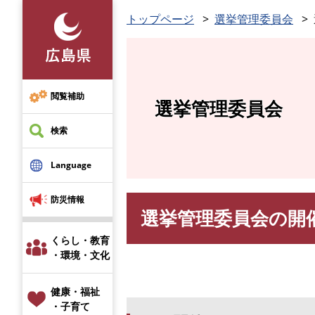
ペ
トップページ
選挙管理委員会
ー
ジ
の
先
頭
閲覧補助
選挙管理委員会
で
す
検索
。
Language
防災情報
選挙管理委員会の開
本
文
くらし・教育
・環境・文化
健康・福祉
・子育て