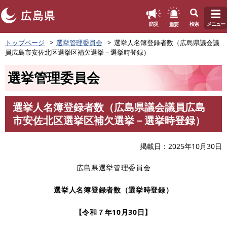
このページの本文へ
重要
防災
検索
メニュー
ペ
トップページ
選挙管理委員会
選挙人名簿登録者数（広島県議会議
ー
員広島市安佐北区選挙区補欠選挙－選挙時登録）
ジ
の
選挙管理委員会
先
頭
で
選挙人名簿登録者数（広島県議会議員広島
す
本
市安佐北区選挙区補欠選挙－選挙時登録）
。
文
掲載日
2025年10月30日
広島県選挙管理委員会
選挙人名簿登録者数（選挙時登録）
【令和７年10月30日】