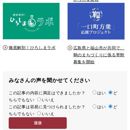
徹底解剖！ひろしまラボ
広島県と福山市が共同で、
鞆のまちづくりに係る寄附
募集を開始
みなさんの声を聞かせてください
この記事の内容に満足はできましたか？
満
はい
ど
ちらでもない
足
いいえ
この記事は容易に見つけられましたか？
度
容
はい
ど
ちらでもない
易
いいえ
度