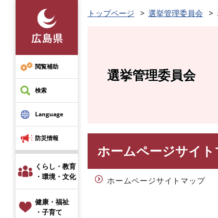
ペ
トップページ
選挙管理委員会
ー
ジ
の
先
頭
閲覧補助
選挙管理委員会
で
す
検索
。
Language
防災情報
ホームページサイト
本
文
くらし・教育
・環境・文化
ホームページサイトマップ
健康・福祉
・子育て