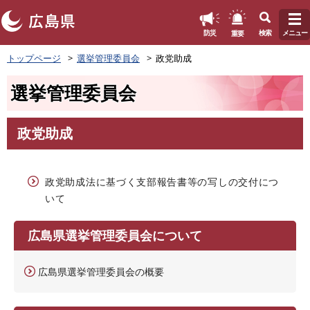
このページの本文へ
重要
防災
検索
メニュー
ペ
トップページ
選挙管理委員会
政党助成
ー
ジ
選挙管理委員会
の
先
頭
政党助成
で
本
す
文
。
政党助成法に基づく支部報告書等の写しの交付につ
いて
広島県選挙管理委員会について
広島県選挙管理委員会の概要