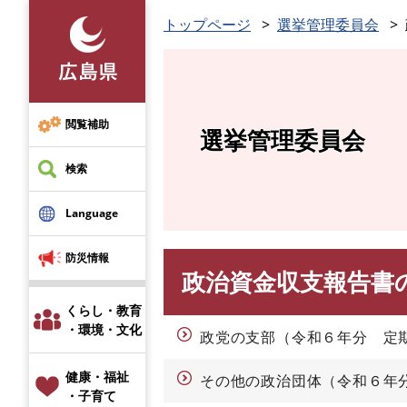
ペ
トップページ
選挙管理委員会
ー
ジ
の
先
頭
閲覧補助
選挙管理委員会
で
す
検索
。
Language
防災情報
政治資金収支報告書
本
文
くらし・教育
・環境・文化
政党の支部（令和６年分 定
健康・福祉
その他の政治団体（令和６年
・子育て