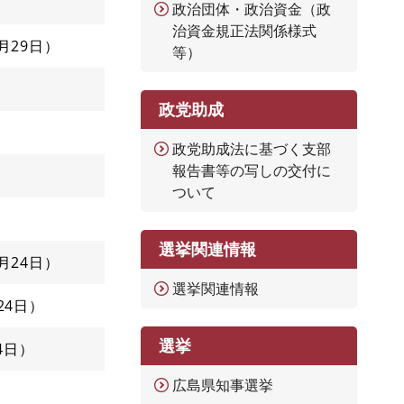
政治団体・政治資金（政
治資金規正法関係様式
1月29日
等）
政党助成
政党助成法に基づく支部
報告書等の写しの交付に
ついて
選挙関連情報
1月24日
選挙関連情報
24日
選挙
4日
広島県知事選挙