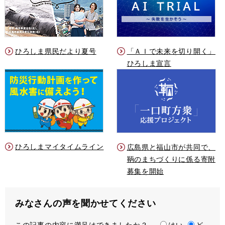
ひろしま県民だより夏号
「ＡＩで未来を切り開く」
ひろしま宣言
ひろしまマイタイムライン
広島県と福山市が共同で、
鞆のまちづくりに係る寄附
募集を開始
みなさんの声を聞かせてください
この記事の内容に満足はできましたか？
満
はい
ど