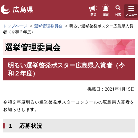
このページの本文へ
重要
防災
検索
メニュー
ペ
トップページ
選挙管理委員会
明るい選挙啓発ポスター広島県入賞
ー
者（令和２年度）
ジ
の
選挙管理委員会
先
頭
で
明るい選挙啓発ポスター広島県入賞者（令
す
本
和２年度）
。
文
掲載日
2021年1月15日
令和２年度明るい選挙啓発ポスターコンクールの広島県入賞者を
お知らせします。
１ 応募状況