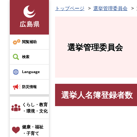
ペ
トップページ
選挙管理委員会
ー
ジ
の
先
頭
閲覧補助
選挙管理委員会
で
す
検索
。
Language
防災情報
選挙人名簿登録者数
本
文
くらし・教育
・環境・文化
健康・福祉
・子育て