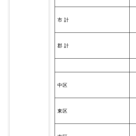
市 計
郡 計
中区
東区