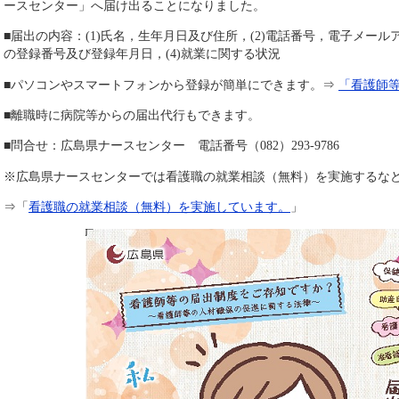
ースセンター」へ届け出ることになりました。
■届出の内容：(1)氏名，生年月日及び住所，(2)電話番号，電子メール
の登録番号及び登録年月日，(4)就業に関する状況
■パソコンやスマートフォンから登録が簡単にできます。⇒
「看護師
■離職時に病院等からの届出代行もできます。
■問合せ：広島県ナースセンター 電話番号（082）293-9786
※広島県ナースセンターでは看護職の就業相談（無料）を実施するな
⇒「
看護職の就業相談（無料）を実施しています。
」