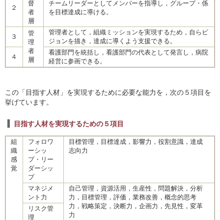
督
チームリーダーとしてメンバーを指導し，グループ・係
２
者
を目標達成に導ける。
層
管理者として，組織ミッションを実現するため，自らビ
管
３
ジョンを描き，達成に導くよう支援できる。
理
者
看護部門を統括し，看護部門の代表として発言し，病院
４
層
経営に参画できる。
この「目指す人材」を実現するために必要な能力を，次の５項目を
挙げています。
目指す人材を実現するための５項目
組
フォロワ
目標管理，目標達成，影響力，役割意識，達成
織
ーシッ
志向力
感
プ・リー
覚
ダーシッ
プ
マネジメ
自己管理，資源活用，生産性，問題解決，分析
ント力
力，目標管理，評価，業務改善，概念的思考
力，戦略策定，決断力，企画力，先見性，変革
リスク管
力
理