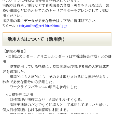
ベルアップに有効な研修項目を例示しています。
病院や診療所，施設などで看護職員の育成・教育をされる場合，規
模や組織などに合わせてこのキャリアラダーをアレンジして，御活
用ください。
御活用の際にデータが必要な場合は，下記に御連絡下さい。
Eメール：
fuiryoukbn@pref.hiroshima.lg.jp
活用方法について（活用例）
【病院の場合】
○自施設のラダー，クリニカルラダー（日本看護協会作成）との併
用
・現在使用している指標に，監督者層及び管理者層の人材育成内
容を追加した。
・組織的にも人材的にも，そのまま取り入れるには無理があり，
独自で必要な部分のみ活用した。
・ワークライフバランスの項目を参考にした。
○目標管理に活用
・目標管理が明確になり，面談がしやすくなる。
・看護実践能力だけでなく組織人として成長してほしいと願い，
個人目標管理における面接時に利用する。