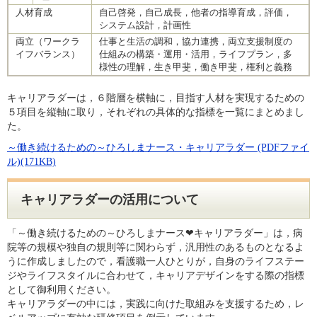
人材育成
自己啓発，自己成長，他者の指導育成，評価，
システム設計，計画性
両立（ワークラ
仕事と生活の調和，協力連携，両立支援制度の
イフバランス）
仕組みの構築・運用・活用，ライフプラン，多
様性の理解，生き甲斐，働き甲斐，権利と義務
キャリアラダーは，６階層を横軸に，目指す人材を実現するための
５項目を縦軸に取り，それぞれの具体的な指標を一覧にまとめまし
た。
～働き続けるための～ひろしまナース・キャリアラダー (PDFファイ
ル)(171KB)
キャリアラダーの活用について
「～働き続けるための～ひろしまナース❤キャリアラダー」は，病
院等の規模や独自の規則等に関わらず，汎用性のあるものとなるよ
うに作成しましたので，看護職一人ひとりが，自身のライフステー
ジやライフスタイルに合わせて，キャリアデザインをする際の指標
として御利用ください。
キャリアラダーの中には，実践に向けた取組みを支援するため，レ