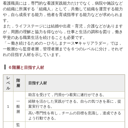
看護職員には，専門的な看護実践能力だけでなく，病院や施設など
の組織に所属する「組織人」として，共働して組織を運営する能力
や，自ら成長する能力，他者を育成指導する能力などが求められま
す。
また，ライフステージには結婚や出産・育児，介護などがあります
が，周囲の理解と協力を得ながら，仕事と生活の調和を図り，働き
甲斐のある職業生活を続けることも必要です。
「～働き続けるための～ひろしまナース❤キャリアラダー」では，
一般層から監督者層，管理者層までを６つのレベルに分け，それぞ
れの目指す人材を示しています。
６階層と目指す人材
レ
階
ベ
目指す人材
層
ル
助言を受けて，円滑かつ着実に遂行ができる。
一
経験を活かした実践ができる。自らの気づきを基に，提
１
般
案実行できる。
層
高い専門性を有し，チームの目標を意識し，達成できる
よう行動できる。
監