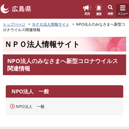
このページの本文へ
重要
防災
検索
メニュー
ペ
トップページ
ＮＰＯ法人情報サイト
NPO法人のみなさまへ新型コ
ー
ロナウイルス関連情報
ジ
の
ＮＰＯ法人情報サイト
先
頭
で
NPO法人のみなさまへ新型コロナウイルス
す
本
関連情報
。
文
NPO法人 一般
NPO法人 一般