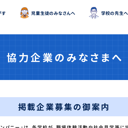
がす
児童生徒
のみなさんへ
学校
の
先生
協力企業のみなさまへ
掲載企業募集の御案内
カンパニー」は、各学校が、職場体験活動や社会見学等