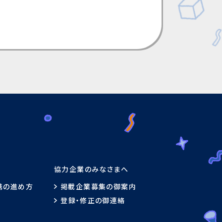
協力企業
のみなさまへ
携
の
進
め
方
掲載企業募集
の
御案内
登録
・
修正
の
御連絡