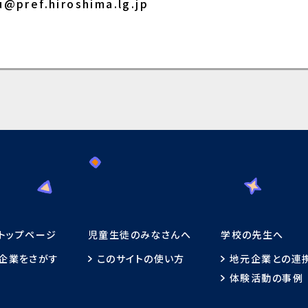
pref.hiroshima.lg.jp
トップページ
児童生徒
のみなさんへ
学校
の
先生
へ
企業
をさがす
このサイトの
使
い
方
地元企業
との
連
体験活動
の
事例