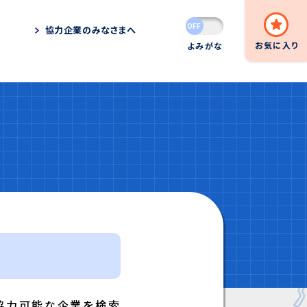
協力企業
のみなさまへ
へ
お
気
に
入
り
よみがな
に協力可能な企業を検索