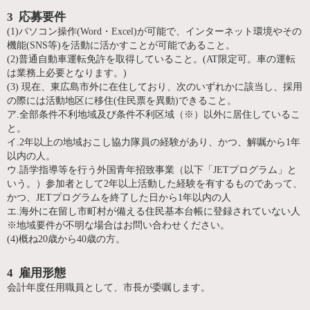
3 応募要件
(1)パソコン操作(Word・Excel)が可能で、インターネット環境やその
機能(SNS等)を活動に活かすことが可能であること。
(2)普通自動車運転免許を取得していること。(AT限定可。車の運転
は業務上必要となります。)
(3) 現在、東広島市外に在住しており、次のいずれかに該当し、採用
の際には活動地区に移住(住民票を異動)できること。
ア.全部条件不利地域及び条件不利区域（※）以外に居住しているこ
と。
イ.2年以上の地域おこし協力隊員の経験があり、かつ、解嘱から1年
以内の人。
ウ.語学指導等を行う外国青年招致事業（以下「JETプログラム」と
いう。）参加者として2年以上活動した経験を有するものであって、
かつ、JETプログラムを終了した日から1年以内の人
エ.海外に在留し市町村が備える住民基本台帳に登録されていない人
※地域要件が不明な場合はお問い合わせください。
(4)概ね20歳から40歳の方。
4 雇用形態
会計年度任用職員として、市長が委嘱します。